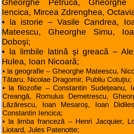
Gheorghe Petruca, Gheorghe 
Iencica, Mircea Zdrenghea, Octavi
• la istorie – Vasile Candrea, 
Mateescu, Gheorghe Simu, Io
Doboşi;
• la limbile latină şi greacă – Al
Hulea, Ioan Nicoară;
• la geografie – Gheorghe Mateescu, Nic
Tătaru, Nicolae Dragomir, Publiu Cotuţiu;
• la filozofie – Constantin Sudeţeanu, 
Creangă, Romulus Demetrescu, Gheor
Lăzărescu, Ioan Mesaroş, Ioan Didiles
Constantin Iencica;
• la limba franceză – Henri Jacquier, L
Liotard, Jules Patenotte;