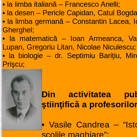
• la limba italiană – Francesco Anelli;
• la desen – Pericle Capidan, Catul Bogd
• la limba germană – Constantin Lacea, 
Gherghel;
• la matematică – Ioan Armeanca, Vas
Lupan, Gregoriu Litan, Nicolae Niculescu;
• la biologie – dr. Septimiu Bariţiu, Mi
Prişcu;
Din activitatea publ
ştiinţifică a profesorilor
• Vasile Candrea – “Ist
şcolile maghiare”;